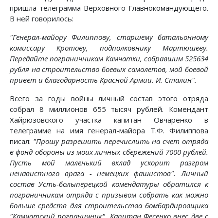
пришла телеграмма Верховного Главнокомандующего.
В ней говорилось:
"Генерал-майору Филиппову, старшему батальонному
комиссару Кротову, подполковнику Мартюшеву.
Передайте пограничникам Камчатки, собравшим 525634
рубля на строительство боевых самолетов, мой боевой
привет и благодарность Красной Армии. И. Сталин".
Всего за годы войны личный состав этого отряда
собрал 8 миллионов 655 тысяч рублей. Комендант
Хайрюзовского участка капитан Овчаренко в
телеграмме на имя генерал-майора Т.Ф. Филиппова
писал:
"Прошу разрешить перечислить на счет отряда
в фонд обороны из моих личных сбережений 7000 рублей.
Пусть мой маленький вклад ускорит разгром
ненавистного врага - немецких фашистов". Личный
состав Усть-болыперецкой комендатуры обратился к
пограничникам отряда с призывом собрать как можно
больше средств для строительства бомбардировщика
"Камчатский пограничник". Капитан Фесенко внес две с