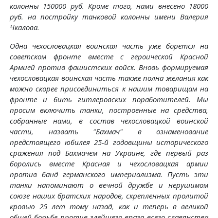
колонны 150000 руб. Кроме того, нами внесено 18000
руб. на постройку танковой колонны имени Валерия
Чкалова.
Одна чехословацкая воинская часть уже борется на
советском фронте вместе с героической Красной
Армией против фашистских войск. Вновь формируемая
чехословацкая воинская часть также полна желания как
можно скорее присоединиться к нашим товарищам на
фронте и бить гитлеровских поработителей. Мы
просим включить танки, построенные на средства,
собранные нами, в состав чехословацкой воинской
части, назвать "Бахмач" в ознаменование
предстоящего юбилея 25-й годовщины исторического
сражения под Бахмачем на Украине, где первый раз
боролись вместе Красная и чехословацкая армии
против банд германского империализма. Пусть эти
танки напоминают о вечной дружбе и нерушимом
союзе наших братских народов, скрепленных пролитой
кровью 25 лет тому назад, как и теперь в великой
общей борьбе против злейшего врага всего славянства