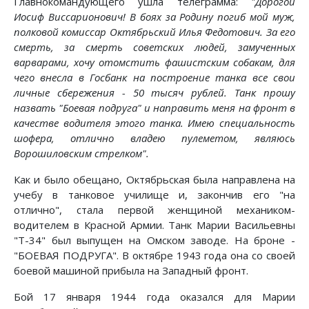
Главнокомандующего ушла телеграмма:
"Дорогой
Иосиф Виссарионович! В боях за Родину погиб мой муж,
полковой комиссар Октябрьский Илья Федотович. За его
смерть, за смерть советских людей, замученных
варварами, хочу отомстить фашистским собакам, для
чего внесла в Госбанк на построение танка все свои
личные сбережения - 50 тысяч рублей. Танк прошу
назвать "Боевая подруга" и направить меня на фронт в
качестве водителя этого танка. Имею специальность
шофера, отлично владею пулеметом, являюсь
Ворошиловским стрелком".
Как и было обещано, Октябрьская была направлена на
учебу в танковое училище и, закончив его "на
отлично", стала первой женщиной механиком-
водителем в Красной Армии. Танк Марии Васильевны
"Т-34" был выпущен на Омском заводе. На броне -
"БОЕВАЯ ПОДРУГА". В октябре 1943 года она со своей
боевой машиной прибыла на Западный фронт.
Бой 17 января 1944 года оказался для Марии