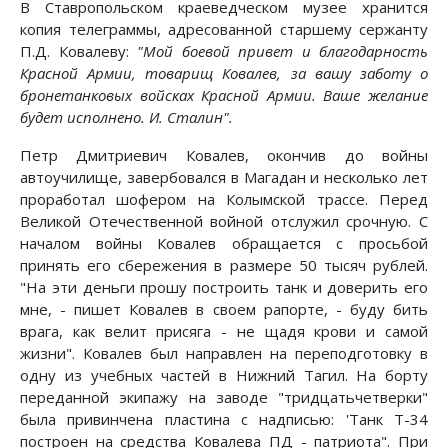
В Ставропольском краеведческом музее хранится
копия телеграммы, адресованной старшему сержанту
П.Д. Ковалеву:
"Мой боевой привет и благодарность
Красной Армии, товарищ Ковалев, за вашу заботу о
бронетанковых войсках Красной Армии. Ваше желание
будет исполнено. И. Сталин".
Петр Дмитриевич Ковалев, окончив до войны
автоучилище, завербовался в Магадан и несколько лет
проработал шофером на Колымской трассе. Перед
Великой Отечественной войной отслужил срочную. С
началом войны Ковалев обращается с просьбой
принять его сбережения в размере 50 тысяч рублей.
"На эти деньги прошу построить танк и доверить его
мне, - пишет Ковалев в своем рапорте, - буду бить
врага, как велит присяга - не щадя крови и самой
жизни". Ковалев был направлен на переподготовку в
одну из учебных частей в Нижний Тагил. На борту
переданной экипажу на заводе "тридцатьчетверки"
была привинчена пластина с надписью: 'Танк Т-34
построен на средства Ковалева ПД - патриота". При