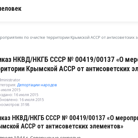
человек
роприятиях по очистке территории Крымской АССР от антисоветских 
иказ НКВД/НКГБ СССР № 00419/00137 «О меро
рритории Крымской АССР от антисоветских э
ministrator
тегория:
Депортации народов
6 июля 2015
оздано: 16 июля 2015
бновлено: 16 июля 2015
росмотров: 3198
иказ НКВД/НКГБ СССР № 00419/00137 «О меропр
ымской АССР от антисоветских элементов»
апреля 1944 г. Совершенно секретно