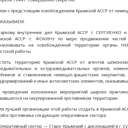
вязи с предстоящим освобождением Крымской АССР от немец
КАЗЫВАЕМ:
Наркому внутренних дел Крымской АССР т. СЕРГИЕНКО и 
мской АССР т. ФОКИНУ по мере продвижения частей
анизовывать на освобожденной территории органы НК
истской работы.
стить территорию Крымской АССР от агентов шпионски
ведывательных и котрразведыватсльных органов, измен
обников и ставленников немецко-фашистских оккупантов, 
дформирований и иных антисоветских элементов, оказывавш
 проведении изложенных мероприятий широко практиков
ававшегося на оккупированной противником территории.
Для лучшей организации этой работы создать в Крымской А
войск противника следующие оперативные сектора:
 оперативный сектор — Старо-Крымский с дислокацией в г. Су