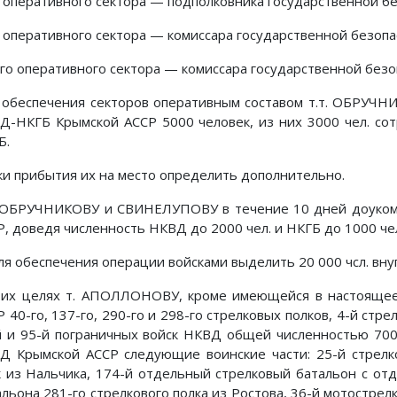
о оперативного сектора — подполковника государственной б
о оперативного сектора — комиссара государственной безо
7-го оперативного сектора — комиссара государственной безо
 обеспечения секторов оперативным составом т.т. ОБРУЧ
Д-НКГБ Крымской АССР 5000 человек, из них 3000 чел. со
Б.
ки прибытия их на место определить дополнительно.
. ОБРУЧНИКОВУ и СВИНЕЛУПОВУ в течение 10 дней доуко
Р, доведя численность НКВД до 2000 чел. и НКГБ до 1000 че
Для обеспечения операции войсками выделить 20 000 чсл. вн
тих целях т. АПОЛЛОНОВУ, кроме имеющейся в настояще
Р 40-го, 137-го, 290-го и 298-го стрелковых полков, 4-й ст
й и 95-й пограничных войск НКВД общей численностью 700
Д Крымской АССР следующие воинские части: 25-й стрелко
к из Нальчика, 174-й отдельный стрелковый батальон с отд
альона 281-го стрелкового полка из Ростова, 36-й мотострел