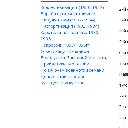
Коллективизация. (1930-1932)
2-й 
Борьба с расхитителями и
спекулянтами (1932-1934)
3-й
Паспортизация (1932-1934)
4-й
Карательная политика 1933-
1936гг.
5-й
Репрессии 1937-1938гг.
Советизация Западной
6-й
Белоруссии, Западной Украины,
7-й
Прибалтики, Молдавии
По законам военного времени
Наз
Депортации народов
Культура и искусство
1-г
2-г
3-г
4-г