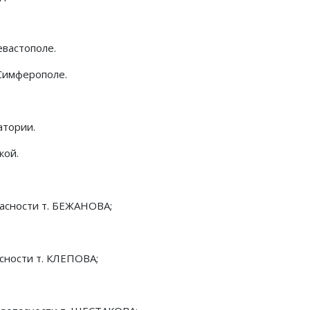
евастополе.
 Симферополе.
атории.
кой.
пасности т. БЕЖАНОВА;
сности т. КЛЕПОВА;