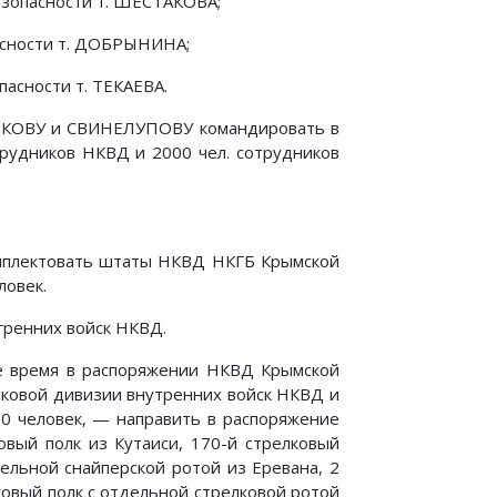
езопасности т. ШЕСТАКОВА;
пасности т. ДОБРЫНИНА;
пасности т. ТЕКАЕВА.
НИКОВУ и СВИНЕЛУПОВУ командировать в
трудников НКВД и 2000 чел. сотрудников
мплектовать штаты НКВД НКГБ Крымской
ловек.
угренних войск НКВД.
е время в распоряжении НКВД Крымской
релковой дивизии внутренних войск НКВД и
0 человек, — направить в распоряжение
вый полк из Кутаиси, 170-й стрелковый
ельной снайперской ротой из Еревана, 2
ковый полк с отдельной стрелковой ротой