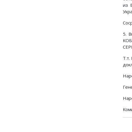
из 
Укра
Сос
5. 
КОБ
СЕР
Т.т
док
Нар
Ген
Нар
Ком