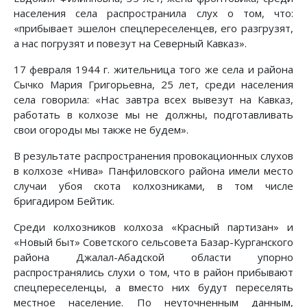
населения села распространила слух о том, что:
«прибывает эшелон спецпереселенцев, его разгрузят,
а нас погрузят и повезут на Северный Кавказ».
17 февраля 1944 г. жительница того же села и района
Сычко Мария Григорьевна, 25 лет, среди населения
села говорила: «Нас завтра всех вывезут на Кавказ,
работать в колхозе мы не должны, подготавливать
свои огороды мы также не будем».
В результате распространения провокационных слухов
в колхозе «Нива» Панфиловского района имели место
случаи убоя скота колхозниками, в том числе
бригадиром Бейтик.
Среди колхозников колхоза «Красный партизан» и
«Новый быт» Советского сельсовета Базар-Курганского
района Джалал-Абадской области упорно
распространялись слухи о том, что в район прибывают
спецпереселенцы, а вместо них будут переселять
местное население. По неуточненным данным,