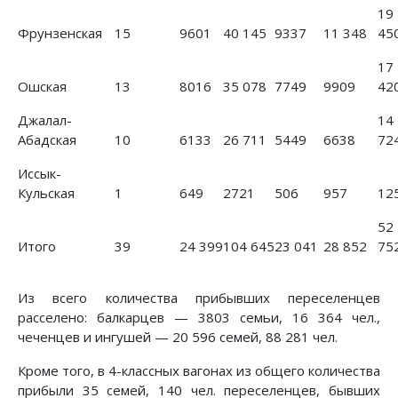
19
Фрунзенская
15
9601
40 145
9337
11 348
45
17
Ошская
13
8016
35 078
7749
9909
42
Джалал-
14
Абадская
10
6133
26 711
5449
6638
72
Иссык-
Кульская
1
649
2721
506
957
12
52
Итого
39
24 399
104 645
23 041
28 852
75
Из всего количества прибывших переселенцев
расселено: балкарцев — 3803 семьи, 16 364 чел.,
чеченцев и ингушей — 20 596 семей, 88 281 чел.
Кроме того, в 4-классных вагонах из общего количества
прибыли 35 семей, 140 чел. переселенцев, бывших