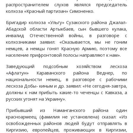
распространителем слухов являлся председатель
колхоза «Красный партизан» Симоненко.
Бригадир колхоза «Ульгу» Сузакского района Джалал-
Абадской области Артыкбаев, сын бывшего кулака,
инвалид Отечественной войны, в разговоре с
колхозниками заявил: «Оказывается, мы не гоним
немцев, а немцы гонят Красную Армию, поэтому все
население прифронтовой полосы направляют к нам».
Заведующий подсобным хозяйством лесхоза
«Афлатун» Караванского района Веднер, по
национальности немец, в разговоре с рабочими
лесхоза Добы- киным и др. заявил: «Не сегодня-завтра,
должны к нам прибыть какие-то чеченцы с Кавказа, а
русских угонят на Украину».
Прибывший из Наманганского района один
красноармеец (фамилия не установлена) сказал: «Из
освобожденных районов людей будут отправлять в
Киргизию, европейцев, проживающих в Киргизии,