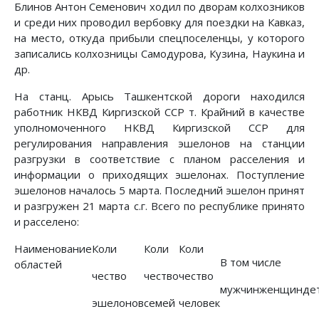
Блинов Антон Семенович ходил по дворам колхозников
и среди них проводил вербовку для поездки на Кавказ,
на место, откуда прибыли спецпоселенцы, у которого
записались колхозницы Самодурова, Кузина, Наукина и
др.
На станц. Арысь Ташкентской дороги находился
работник НКВД Киргизской ССР т. Крайний в качестве
уполномоченного НКВД Киргизской ССР для
регулирования направления эшелонов на станции
разгрузки в соответствие с планом расселения и
информации о приходящих эшелонах. Поступление
эшелонов началось 5 марта. Последний эшелон принят
и разгружен 21 марта с.г. Всего по республике принято
и расселено:
Наименование
Коли
Коли
Коли
В том числе
областей
чество
чество
чество
мужчин
женщин
де
эшелонов
семей
человек