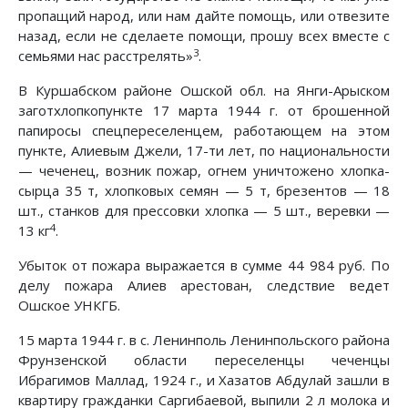
пропащий народ, или нам дайте помощь, или отвезите
назад, если не сделаете помощи, прошу всех вместе с
3
семьями нас расстрелять»
.
В Куршабском районе Ошской обл. на Янги-Арыском
заготхлопкопункте 17 марта 1944 г. от брошенной
папиросы спецпереселенцем, работающем на этом
пункте, Алиевым Джели, 17-ти лет, по национальности
— чеченец, возник пожар, огнем уничтожено хлопка-
сырца 35 т, хлопковых семян — 5 т, брезентов — 18
шт., станков для прессовки хлопка — 5 шт., веревки —
4
13 кг
.
Убыток от пожара выражается в сумме 44 984 руб. По
делу пожара Алиев арестован, следствие ведет
Ошское УНКГБ.
15 марта 1944 г. в с. Ленинполь Ленинпольского района
Фрунзенской области переселенцы чеченцы
Ибрагимов Маллад, 1924 г., и Хазатов Абдулай зашли в
квартиру гражданки Саргибаевой, выпили 2 л молока и