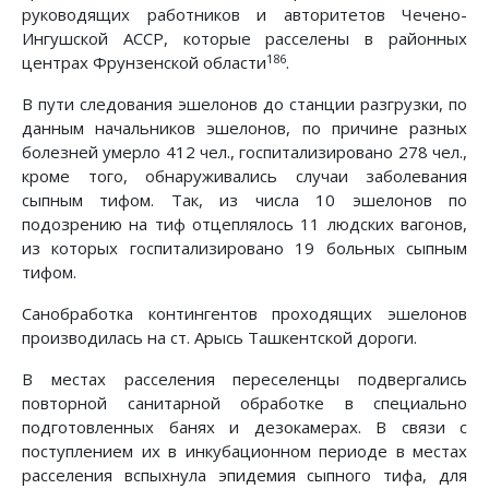
руководящих работников и авторитетов Чечено-
Ингушской АССР, которые расселены в районных
186
центрах Фрунзенской области
.
В пути следования эшелонов до станции разгрузки, по
данным начальников эшелонов, по причине разных
болезней умерло 412 чел., госпитализировано 278 чел.,
кроме того, обнаруживались случаи заболевания
сыпным тифом. Так, из числа 10 эшелонов по
подозрению на тиф отцеплялось 11 людских вагонов,
из которых госпитализировано 19 больных сыпным
тифом.
Санобработка контингентов проходящих эшелонов
производилась на ст. Арысь Ташкентской дороги.
В местах расселения переселенцы подвергались
повторной санитарной обработке в специально
подготовленных банях и дезокамерах. В связи с
поступлением их в инкубационном периоде в местах
расселения вспыхнула эпидемия сыпного тифа, для