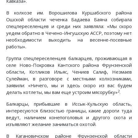
Кавказа».
В колхозе им. Ворошилова Куршабского района
Ошской области чеченка Бадаева Баяна собирала
спецпереселенцев и среди них заявляла: «Мы скоро
уедем обратно в Чечено-Ингушскую АССР, поэтому нет
необходимости выходить на весенне-посевные
работы».
Группа спецпереселенцев балкарцев, проживающая в
селе Ново-Покровка Кантского района Фрунзенской
области, Котликов Ильяс, Чениев Салиф, Незмаев
Сулейман, в разговоре с местными колхозниками,
заявили: «Ничего, мы и здесь скоро из вас будем
2
делать котлеты, мы вам еще устроим мясорубку»
.
Балкарцы, прибывшие в Иссык-Кульскую область,
интересуются близостью границы, какие дороги туда
ведут, наличием конепоголовья и другого скота и
изъявляют желание заниматься охотой.
В Кагановичском районе Фрунзенской области