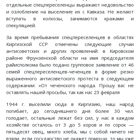
отдельные спецпереселенцы выражают недовольство
и озлобление на выселение их с Кавказа. Не желают
вступать в колхозы, занимаются кражами и
спекуляцией.
За время пребывания спецпереселенцев в областях
Киргизской ССР отмечены следующие случаи
антисоветских и других проявлений: в Кировском
районе Фрунзенской области на имя председателя
райисполкома было подано групповое заявление от 46
семей спецпереселенцев-чеченцев в форме резко
выраженного антисоветского протеста в следующем
содержании: «От чеченского народа. Прошу вас не
оставлять нашей просьбы, так как нас 23 февраля
1944 г. выселили сюда в Киргизию, наш народ
погибает, до сегодняшнего дня более 30 чел.
голодает, остальные лежат без сил, у нас в каждом
хозяйстве осталось от 3 до 5 коров и по сорок —
пятьдесят овец, много хлеба, мы с собой ничего не
взяли, если государство не окажет помощи, то мы уже