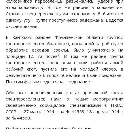
колхозников переселенцы разбежались, ударив при
этом колхозницу. В том же районе в колхозе им.
Сталина спецпереселенцами отрезано у 8 быков по
одному уху. Группа преступников задержана. Ведется
расследование.
В Кантском районе Фрунзенской области группой
спецпереселенцев-балкарцев, посланной на работу по
обработке всходов свеклы, было уничтожено на
7
площади 1,5 га посев
. В том же районе группа
спецпереселенцев, перегоняя с поля работы домой
рабочий скот, пустила его на молодой клевер, в
результате чего 6 голов объелись и были прирезаны.
По этим фактам ведется расследование.
Обо всех перечисленных фактах проявлений среди
спецпереселенцев нами о наших мероприятиях
своевременно сообщалось спецзаписками в НКВД
СССР — 27 марта 1944 г. за № 44553, 18 апреля 1944 г.
за № 44569.
Побеги и мероприятия по борьбе с ними