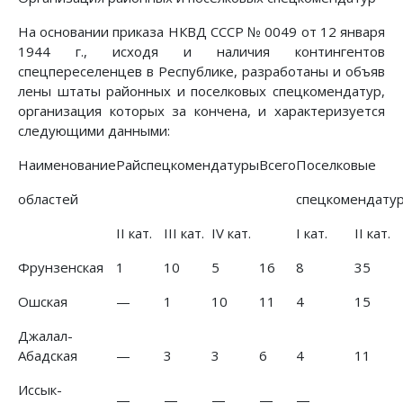
На основании приказа НКВД СССР № 0049 от 12 января
1944 г., исходя и наличия контингентов
спецпереселенцев в Республике, разработаны и объяв
лены штаты районных и поселковых спецкомендатур,
организация которых за кончена, и характеризуется
следующими данными:
Наименование
Райспецкомендатуры
Всего
Поселковые
областей
спецкомендату
II кат.
III кат.
IV кат.
I кат.
II кат.
Фрунзенская
1
10
5
16
8
35
Ошская
—
1
10
11
4
15
Джалал-
Абадская
—
3
3
6
4
11
Иссык-
—
—
—
—
—